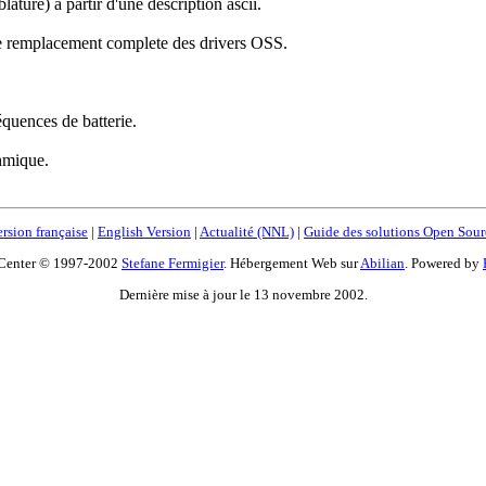
blature) à partir d'une description ascii.
e remplacement complete des drivers OSS.
équences de batterie.
hmique.
rsion française
|
English Version
|
Actualité (NNL)
|
Guide des solutions Open Sour
Center © 1997-2002
Stefane Fermigier
. Hébergement Web sur
Abilian
. Powered by
Dernière mise à jour le 13 novembre 2002.