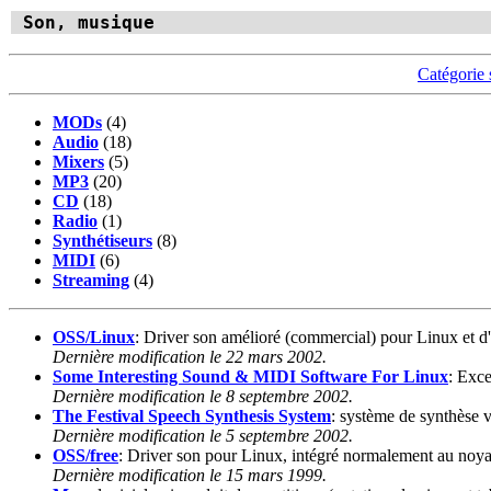
Son, musique
Catégorie 
MODs
(4)
Audio
(18)
Mixers
(5)
MP3
(20)
CD
(18)
Radio
(1)
Synthétiseurs
(8)
MIDI
(6)
Streaming
(4)
OSS/Linux
: Driver son amélioré (commercial) pour Linux et d
Dernière modification le 22 mars 2002.
Some Interesting Sound & MIDI Software For Linux
: Exce
Dernière modification le 8 septembre 2002.
The Festival Speech Synthesis System
: système de synthèse v
Dernière modification le 5 septembre 2002.
OSS/free
: Driver son pour Linux, intégré normalement au noya
Dernière modification le 15 mars 1999.