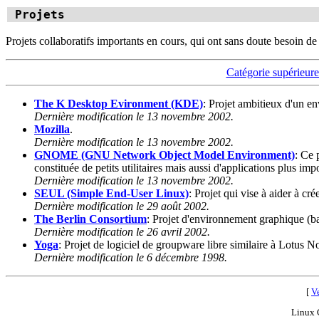
Projets
Projets collaboratifs importants en cours, qui ont sans doute besoin de
Catégorie supérieur
The K Desktop Evironment (KDE)
: Projet ambitieux d'un e
Dernière modification le 13 novembre 2002.
Mozilla
.
Dernière modification le 13 novembre 2002.
GNOME (GNU Network Object Model Environment)
: Ce 
constituée de petits utilitaires mais aussi d'applications plus
Dernière modification le 13 novembre 2002.
SEUL (Simple End-User Linux)
: Projet qui vise à aider à cr
Dernière modification le 29 août 2002.
The Berlin Consortium
: Projet d'environnement graphique (
Dernière modification le 26 avril 2002.
Yoga
: Projet de logiciel de groupware libre similaire à Lotus No
Dernière modification le 6 décembre 1998.
[
Ve
Linux 