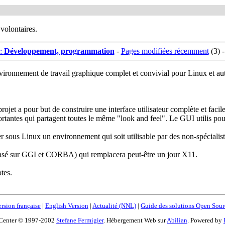
 volontaires.
e:
Développement, programmation
-
Pages modifiées récemment
(3) 
nvironnement de travail graphique complet et convivial pour Linux et au
projet a pour but de construire une interface utilisateur complète et facile 
 importantes qui partagent toutes le même "look and feel". Le GUI utili
éer sous Linux un environnement qui soit utilisable par des non-spécialist
basé sur GGI et CORBA) qui remplacera peut-être un jour X11.
tes.
rsion française
|
English Version
|
Actualité (NNL)
|
Guide des solutions Open Sour
Center © 1997-2002
Stefane Fermigier
. Hébergement Web sur
Abilian
. Powered by