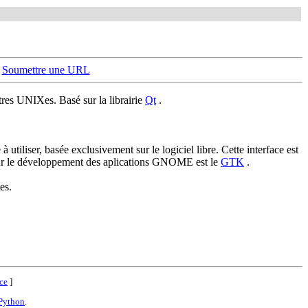
-
Soumettre une URL
tres UNIXes. Basé sur la librairie
Qt
.
à utiliser, basée exclusivement sur le logiciel libre. Cette interface est
s pour le développement des aplications GNOME est le
GTK
.
es.
ce
]
Python
.