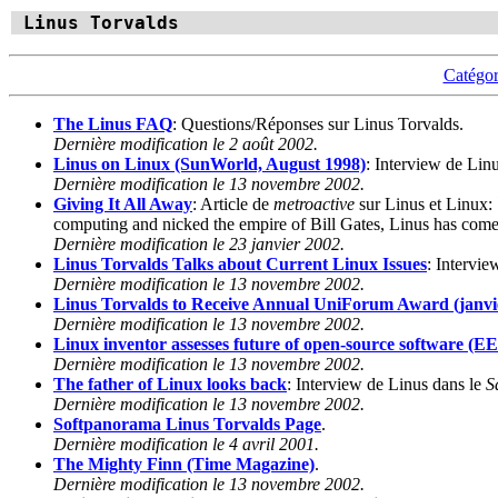
Linus Torvalds
Catégor
The Linus FAQ
: Questions/Réponses sur Linus Torvalds.
Dernière modification le 2 août 2002.
Linus on Linux (SunWorld, August 1998)
: Interview de Linu
Dernière modification le 13 novembre 2002.
Giving It All Away
: Article de
metroactive
sur Linus et Linux:
computing and nicked the empire of Bill Gates, Linus has come t
Dernière modification le 23 janvier 2002.
Linus Torvalds Talks about Current Linux Issues
: Intervi
Dernière modification le 13 novembre 2002.
Linus Torvalds to Receive Annual UniForum Award (janvi
Dernière modification le 13 novembre 2002.
Linux inventor assesses future of open-source software (EE
Dernière modification le 13 novembre 2002.
The father of Linux looks back
: Interview de Linus dans le
S
Dernière modification le 13 novembre 2002.
Softpanorama Linus Torvalds Page
.
Dernière modification le 4 avril 2001.
The Mighty Finn (Time Magazine)
.
Dernière modification le 13 novembre 2002.