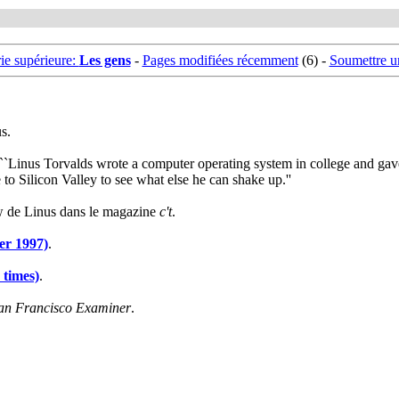
ie supérieure:
Les gens
-
Pages modifiées récemment
(6) -
Soumettre 
s.
 ``Linus Torvalds wrote a computer operating system in college and gav
o Silicon Valley to see what else he can shake up.''
ew de Linus dans le magazine
c't
.
er 1997)
.
 times)
.
an Francisco Examiner
.