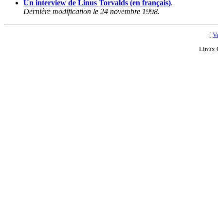
Un interview de Linus Torvalds (en français)
.
Dernière modification le 24 novembre 1998.
[
Ve
Linux 