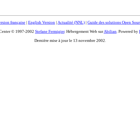
rsion française
|
English Version
|
Actualité (NNL)
|
Guide des solutions Open Sour
Center © 1997-2002
Stefane Fermigier
. Hébergement Web sur
Abilian
. Powered by
Dernière mise à jour le 13 novembre 2002.