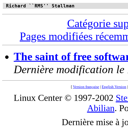
Richard ``RMS'' Stallman
Catégorie su
Pages modifiées récem
The saint of free softw
Dernière modification le
[
Version française
|
English Version
Linux Center © 1997-2002
Ste
Abilian
. P
Dernière mise à j